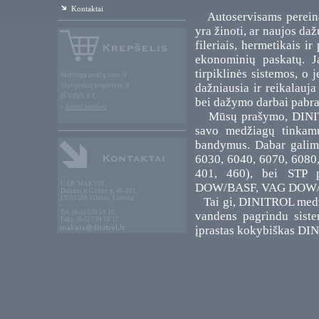
Kontaktai
Autoservisams pereinan
yra žinoti, ar naujos da
fileriais, hermetikais i
ekonominių paskatų. J
tirpiklinės sistemos, o j
Skirtingų prekių viso: 0
dažniausia ir reikalauja
Viso prekių krepšelyje: 0
IŠ VISO: 0 €
bei dažymo darbai pabr
»
žiūrėti krepšelį
Mūsų prašymo, DINITR
savo medžiagų tinkam
bandymus. Dabar galime
6030, 6040, 6070, 6080,
401, 460), bei STP p
UAB 'MAKVIS',
DOW/BASF, VAG DOW/Spe
Dariaus ir Girėno g. 40-101,
LT-02189 Vilnius, Lietuva
Tai gi, DINITROL medžia
Tel. (8-5) 239 59 16,
vandens pagrindu sistem
Faks. (8-5) 239 59 17
įprastas kokybiškas DI